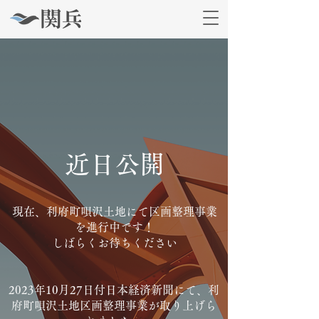
近日公開
現在、利府町唄沢土地にて区画整理事業
を進行中です！
しばらくお待ちください
2023年10月27日付日本経済新聞にて、利
府町唄沢土地区画整理事業が取り上げら